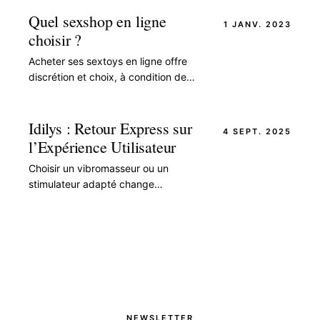
Quel sexshop en ligne
1 JANV. 2023
choisir ?
Acheter ses sextoys en ligne offre
discrétion et choix, à condition de
bien choisir sa boutique. Entre qualité
des produits, sécurité des paiements
et…
Idilys : Retour Express sur
4 SEPT. 2025
l’Expérience Utilisateur
Choisir un vibromasseur ou un
stimulateur adapté change
radicalement l’expérience du plaisir
solo comme à deux. Ce guide passe
en revue les critères…
NEWSLETTER