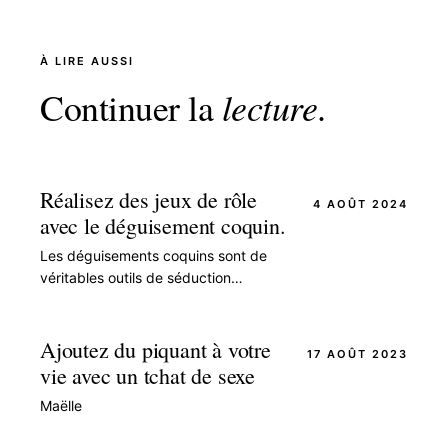
À LIRE AUSSI
Continuer la
lecture
.
Réalisez des jeux de rôle
4 AOÛT 2024
avec le déguisement coquin.
Les déguisements coquins sont de
véritables outils de séduction
audacieux et captivants. Que ce soit
pour les hommes ou pour les femmes,
bien porter un…
Ajoutez du piquant à votre
17 AOÛT 2023
vie avec un tchat de sexe
Maëlle