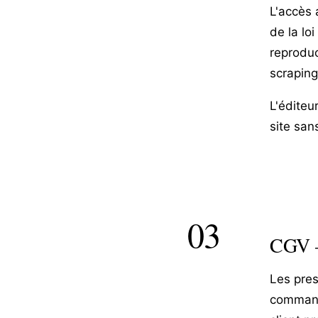
L'accès a
de la lo
reproduc
scraping
L'éditeu
site san
03
CGV —
Les pres
commande