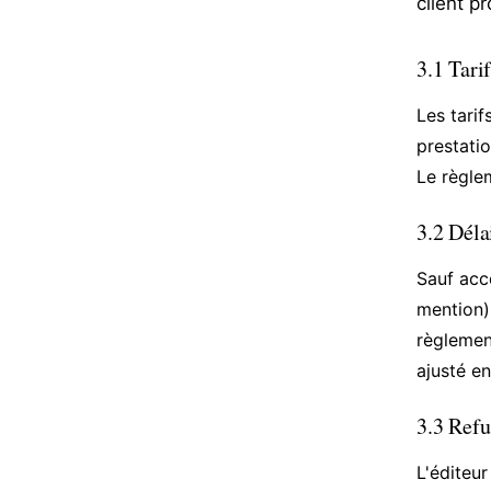
client p
3.1 Tari
Les tari
prestatio
Le règle
3.2 Déla
Sauf acco
mention)
règlement
ajusté en
3.3 Refu
L'éditeur