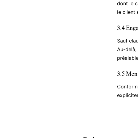
dont le c
le client
3.4 Eng
Sauf clau
Au-delà, 
préalable
3.5 Ment
Conformé
explicit