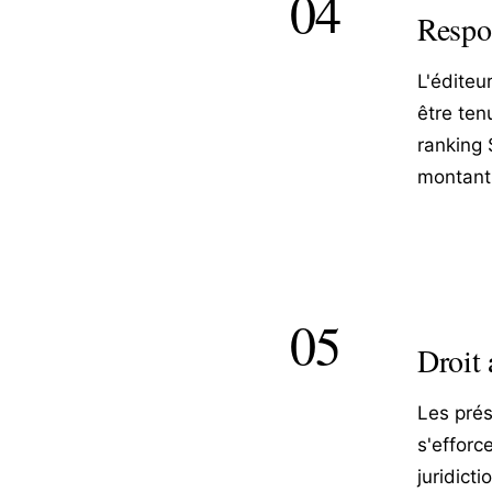
04
Respo
L'éditeu
être ten
ranking 
montant 
05
Droit 
Les prés
s'efforc
juridict