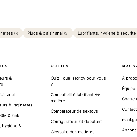
inettes
Plugs & plaisir anal
Lubrifiants, hygiène & sécurit
(7)
(5)
UES
OUTILS
MAGA
eurs &
Quiz : quel sextoy pour vous
À prop
rs
?
Équipe
isir anal
Compatibilité lubrifiant ↔
Charte é
matière
urs & vaginettes
Contact
Comparateur de sextoys
DSM & kink
mael.gu
Configurateur kit débutant
s, hygiène &
Annonc
Glossaire des matières