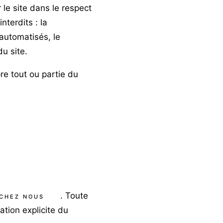
r le site dans le respect
nterdits : la
 automatisés, le
u site.
re tout ou partie du
. Toute
CHEZ NOUS
tion explicite du