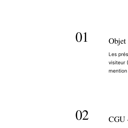
01
Objet
Les prés
visiteur 
mention 
02
CGU —