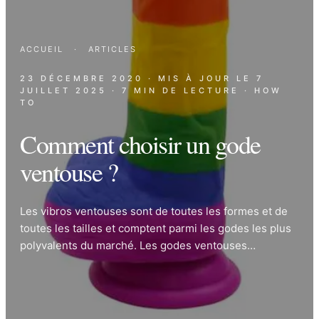
ACCUEIL
·
ARTICLES
23 DÉCEMBRE 2020
· MIS À JOUR LE
7
JUILLET 2025
· 7 MIN DE LECTURE
· HOW
TO
Comment choisir un gode
ventouse ?
Les vibros ventouses sont de toutes les formes et de
toutes les tailles et comptent parmi les godes les plus
polyvalents du marché. Les godes ventouses…