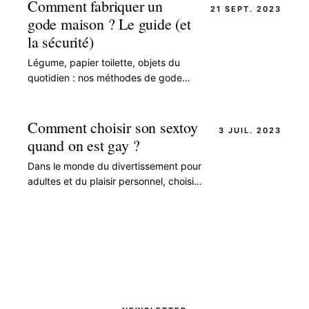
Comment fabriquer un
21 SEPT. 2023
gode maison ? Le guide (et
la sécurité)
Légume, papier toilette, objets du
quotidien : nos méthodes de gode
maison, avec toutes les règles de
sécurité indispensables avant
d'improviser un sextoy.
Comment choisir son sextoy
3 JUIL. 2023
quand on est gay ?
Dans le monde du divertissement pour
adultes et du plaisir personnel, choisir
le bon sextoy peut être un voyage
d'exploration et de découverte.
Lorsqu'il…