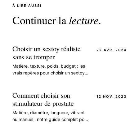
À LIRE AUSSI
Continuer la
lecture
.
Choisir un sextoy réaliste
22 AVR. 2024
sans se tromper
Matière, texture, poids, budget : les
vrais repères pour choisir un sextoy
réaliste qui dure, sans se faire avoir
par le marketing. Notre guide
complet.
Comment choisir son
12 NOV. 2023
stimulateur de prostate
Matière, diamètre, longueur, vibrant
ou manuel : notre guide complet pour
choisir son stimulateur de prostate et
découvrir le plaisir du point P.