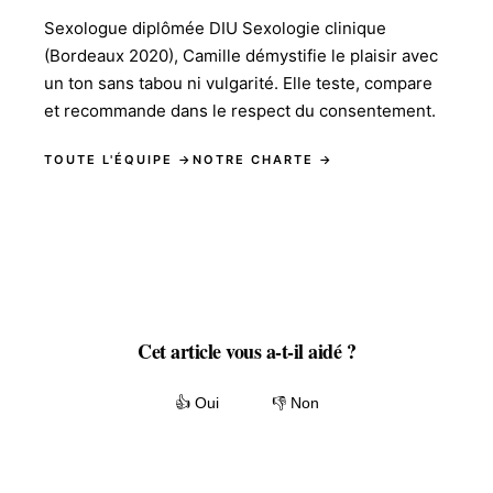
Sexologue diplômée DIU Sexologie clinique
(Bordeaux 2020), Camille démystifie le plaisir avec
un ton sans tabou ni vulgarité. Elle teste, compare
et recommande dans le respect du consentement.
TOUTE L'ÉQUIPE →
NOTRE CHARTE →
Cet article vous a-t-il aidé ?
👍 Oui
👎 Non