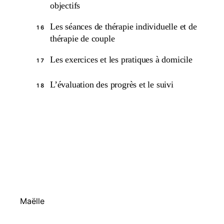
objectifs
Les séances de thérapie individuelle et de
16
thérapie de couple
Les exercices et les pratiques à domicile
17
L’évaluation des progrès et le suivi
18
Maëlle