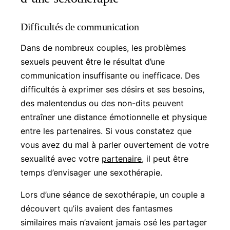
Difficultés de communication
Dans de nombreux couples, les problèmes
sexuels peuvent être le résultat d’une
communication insuffisante ou inefficace. Des
difficultés à exprimer ses désirs et ses besoins,
des malentendus ou des non-dits peuvent
entraîner une distance émotionnelle et physique
entre les partenaires. Si vous constatez que
vous avez du mal à parler ouvertement de votre
sexualité avec votre
partenaire
, il peut être
temps d’envisager une sexothérapie.
Lors d’une séance de sexothérapie, un couple a
découvert qu’ils avaient des fantasmes
similaires mais n’avaient jamais osé les partager