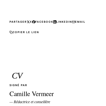
PARTAGER
X
FACEBOOK
LINKEDIN
EMAIL
COPIER LE LIEN
CV
SIGNÉ PAR
Camille Vermeer
— Rédactrice et conseillère