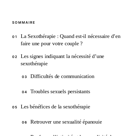
SOMMAIRE
La Sexothérapie : Quand est-il nécessaire d’en
01
faire une pour votre couple ?
Les signes indiquant la nécessité d’une
02
sexothérapie
Difficultés de communication
03
Troubles sexuels persistants
04
Les bénéfices de la sexothérapie
05
Retrouver une sexualité épanouie
06