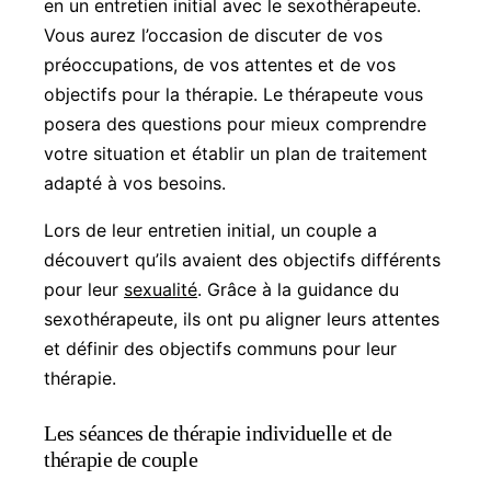
en un entretien initial avec le sexothérapeute.
Vous aurez l’occasion de discuter de vos
préoccupations, de vos attentes et de vos
objectifs pour la thérapie. Le thérapeute vous
posera des questions pour mieux comprendre
votre situation et établir un plan de traitement
adapté à vos besoins.
Lors de leur entretien initial, un couple a
découvert qu’ils avaient des objectifs différents
pour leur
sexualité
. Grâce à la guidance du
sexothérapeute, ils ont pu aligner leurs attentes
et définir des objectifs communs pour leur
thérapie.
Les séances de thérapie individuelle et de
thérapie de couple