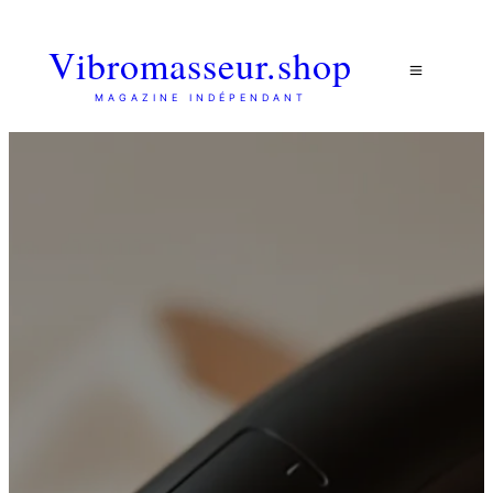
Vibromasseur.shop
MAGAZINE INDÉPENDANT