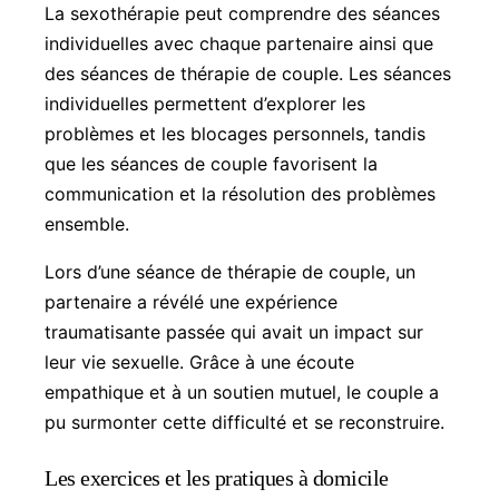
La sexothérapie peut comprendre des séances
individuelles avec chaque partenaire ainsi que
des séances de thérapie de couple. Les séances
individuelles permettent d’explorer les
problèmes et les blocages personnels, tandis
que les séances de couple favorisent la
communication et la résolution des problèmes
ensemble.
Lors d’une séance de thérapie de couple, un
partenaire a révélé une expérience
traumatisante passée qui avait un impact sur
leur vie sexuelle. Grâce à une écoute
empathique et à un soutien mutuel, le couple a
pu surmonter cette difficulté et se reconstruire.
Les exercices et les pratiques à domicile