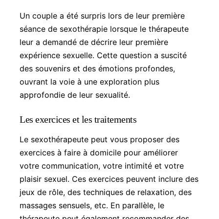
Un couple a été surpris lors de leur première
séance de sexothérapie lorsque le thérapeute
leur a demandé de décrire leur première
expérience sexuelle. Cette question a suscité
des souvenirs et des émotions profondes,
ouvrant la voie à une exploration plus
approfondie de leur sexualité.
Les exercices et les traitements
Le sexothérapeute peut vous proposer des
exercices à faire à domicile pour améliorer
votre communication, votre intimité et votre
plaisir sexuel. Ces exercices peuvent inclure des
jeux de rôle, des techniques de relaxation, des
massages sensuels, etc. En parallèle, le
thérapeute peut également recommander des