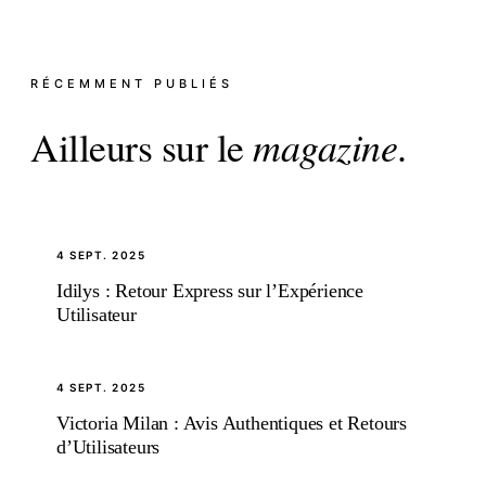
RÉCEMMENT PUBLIÉS
Ailleurs sur le
magazine
.
4 SEPT. 2025
Idilys : Retour Express sur l’Expérience
Utilisateur
4 SEPT. 2025
Victoria Milan : Avis Authentiques et Retours
d’Utilisateurs