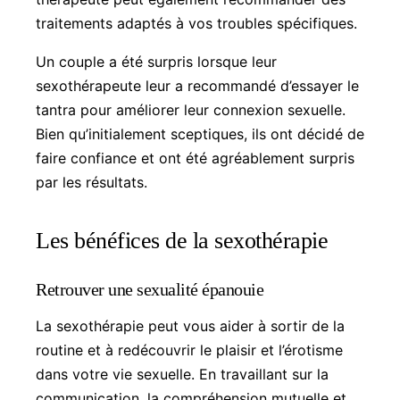
traitements adaptés à vos troubles spécifiques.
Un couple a été surpris lorsque leur
sexothérapeute leur a recommandé d’essayer le
tantra pour améliorer leur connexion sexuelle.
Bien qu’initialement sceptiques, ils ont décidé de
faire confiance et ont été agréablement surpris
par les résultats.
Les bénéfices de la sexothérapie
Retrouver une sexualité épanouie
La sexothérapie peut vous aider à sortir de la
routine et à redécouvrir le plaisir et l’érotisme
dans votre vie sexuelle. En travaillant sur la
communication, la compréhension mutuelle et