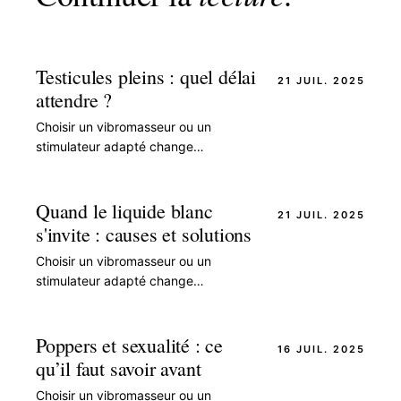
Testicules pleins : quel délai
21 JUIL. 2025
attendre ?
Choisir un vibromasseur ou un
stimulateur adapté change
radicalement l’expérience du plaisir
solo comme à deux. Ce guide passe
en revue les critères…
Quand le liquide blanc
21 JUIL. 2025
s'invite : causes et solutions
Choisir un vibromasseur ou un
stimulateur adapté change
radicalement l’expérience du plaisir
solo comme à deux. Ce guide passe
en revue les critères…
Poppers et sexualité : ce
16 JUIL. 2025
qu’il faut savoir avant
Choisir un vibromasseur ou un