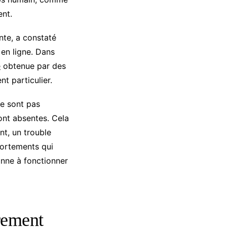
ent.
nte, a constaté
 en ligne. Dans
e
obtenue par des
t particulier.
e sont pas
ont absentes. Cela
nt, un trouble
portements qui
onne à fonctionner
irement