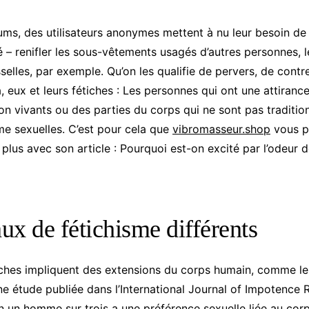
ums, des utilisateurs anonymes mettent à nu leur besoin de
vé – renifler les sous-vêtements usagés d’autres personnes, 
isselles, par exemple. Qu’on les qualifie de pervers, de cont
là, eux et leurs fétiches : Les personnes qui ont une attiranc
on vivants ou des parties du corps qui ne sont pas traditio
e sexuelles. C’est pour cela que
vibromasseur.shop
vous p
lus avec son article : Pourquoi est-on excité par l’odeur d
ux de fétichisme différents
ches impliquent des extensions du corps humain, comme l
ne étude publiée dans l’International Journal of Impotence
on un homme sur trois a une préférence sexuelle liée au c