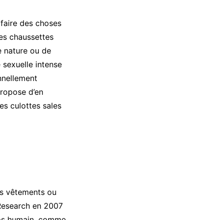
 faire des choses
les chaussettes
re nature ou de
e sexuelle intense
nnellement
ropose d’en
es culottes sales
es vêtements ou
 Research en 2007
orps humain, comme