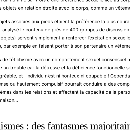
es objets en relation étroite avec le corps, comme un vêtem
bjets associés aux pieds étaient la préférence la plus coura
ir analysé le contenu de près de 400 groupes de discussion
s objets) servent
simplement à renforcer l’excitation sexuell
, par exemple en faisant porter à son partenaire un vêtemen
s de fétichisme avec un comportement sexuel consensuel n
un trouble car la détresse et la déficience fonctionnelle s
éable, et l’individu n’est ni honteux ni coupable ! Cependa
ntense ou hautement compulsif pourrait conduire à des com
èmes dans les relations et affectent la capacité de la pers
a maison…
hismes : des fantasmes majorita