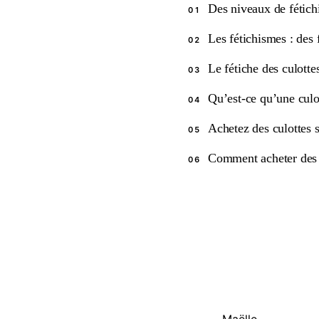
Des niveaux de fétich
01
Les fétichismes : des
02
Le fétiche des culotte
03
Qu’est-ce qu’une culot
04
Achetez des culottes 
05
Comment acheter des c
06