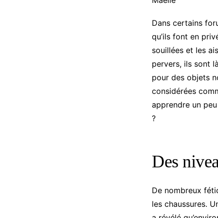
Maëlle
Dans certains for
qu’ils font en pri
souillées et les a
pervers, ils sont 
pour des objets n
considérées comm
apprendre un peu p
?
Des nivea
De nombreux féti
les chaussures. U
a révélé qu’envir