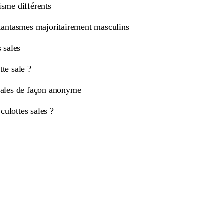
isme différents
 fantasmes majoritairement masculins
s sales
te sale ?
sales de façon anonyme
ulottes sales ?