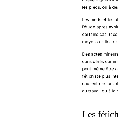
les pieds, ou à d
Les pieds et les o
l’étude après avo
certains cas, (ce
moyens ordinaires
Des actes mineur
considérés comme 
peut même être agr
fétichiste plus i
causent des probl
au travail ou à l
Les fétic