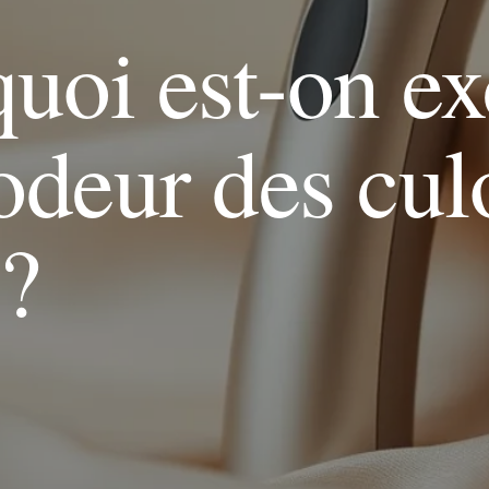
uoi est-on ex
'odeur des cul
 ?