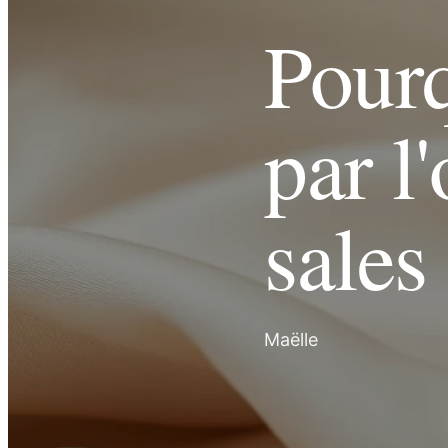
Pourq
par l
sales
Maëlle