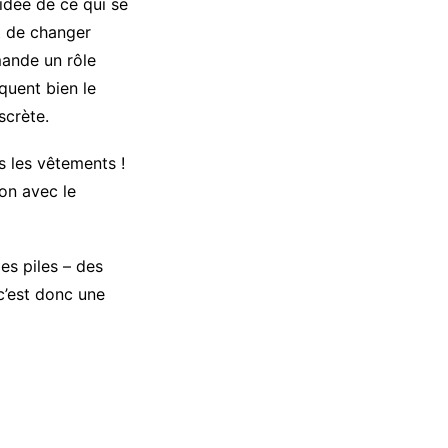
idée de ce qui se
t de changer
mande un rôle
quent bien le
scrète.
s les vêtements !
on avec le
s piles – des
c’est donc une