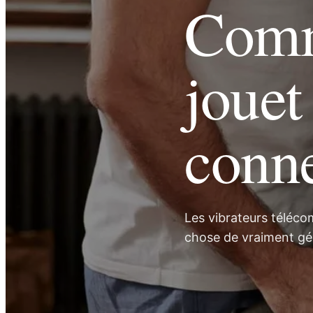
Comm
jouet
conn
Les vibrateurs téléco
chose de vraiment gén