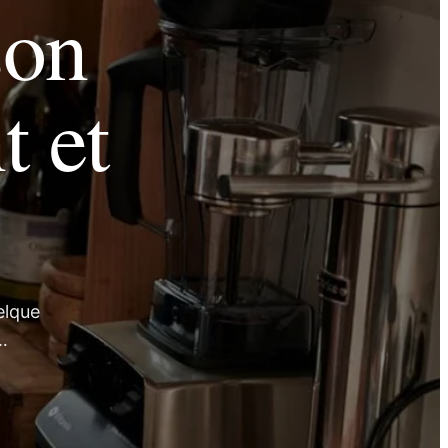
son
t et
elque
…