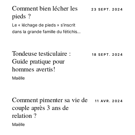
approche riche et…
Comment bien lécher les
23 SEPT. 2024
pieds ?
Le « léchage de pieds » s’inscrit
dans la grande famille du fétichisme
des pieds (podophilie), l’un des plus
répandus. Souvent moqué, il est en
réalité…
Tondeuse testiculaire :
18 SEPT. 2024
Guide pratique pour
hommes avertis!
Maëlle
Comment pimenter sa vie de
11 AVR. 2024
couple après 3 ans de
relation ?
Maëlle