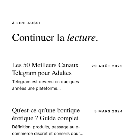
À LIRE AUSSI
Continuer la
lecture
.
Les 50 Meilleurs Canaux
29 AOÛT 2025
Telegram pour Adultes
Telegram est devenu en quelques
années une plateforme
incontournable pour les adeptes du
contenu érotique et sexuel. Avec
une interface simple et…
Qu'est-ce qu'une boutique
5 MARS 2024
érotique ? Guide complet
Définition, produits, passage au e-
commerce discret et conseils pour