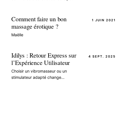
bien acheter : tout comprendre de la
boutique érotique, même quand on
débute et qu'on.
Comment faire un bon
1 JUIN 2021
massage érotique ?
Maëlle
Idilys : Retour Express sur
4 SEPT. 2025
l’Expérience Utilisateur
Choisir un vibromasseur ou un
stimulateur adapté change
radicalement l’expérience du plaisir
solo comme à deux. Ce guide passe
en revue les critères…