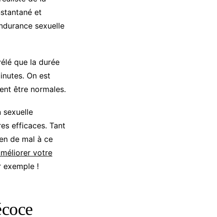
nstantané et
endurance sexuelle
élé que la durée
inutes. On est
nt être normales.
 sexuelle
res efficaces. Tant
ien de mal à ce
méliorer votre
r exemple !
écoce