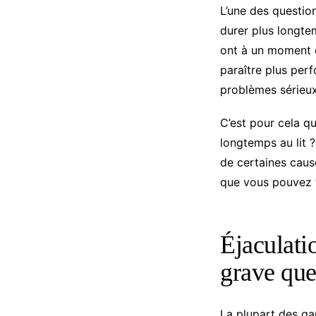
L’une des questi
durer plus longte
ont à un moment do
paraître plus perf
problèmes sérieux
C’est pour cela q
longtemps au lit ?
de certaines caus
que vous pouvez fa
Éjaculati
grave que
La plupart des gar