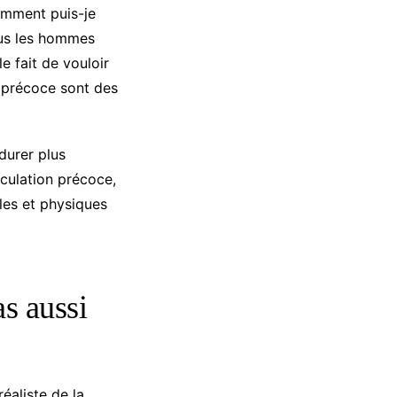
omment puis-je
ous les hommes
e fait de vouloir
n précoce sont des
durer plus
aculation précoce,
les et physiques
as aussi
réaliste de la