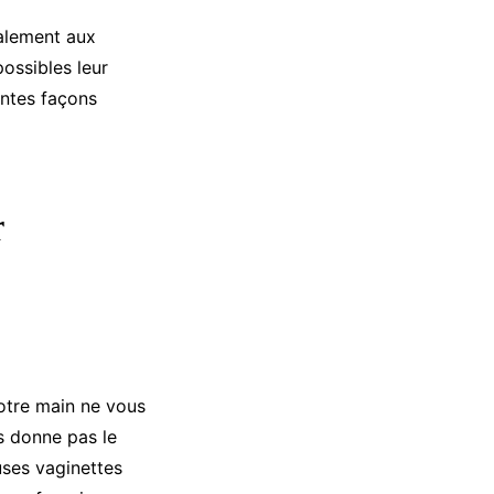
alement aux
possibles leur
entes façons
r
votre main ne vous
s donne pas le
uses vaginettes