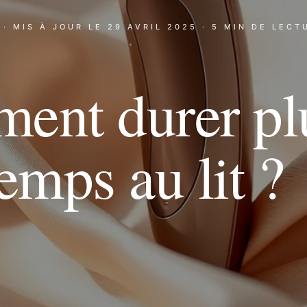
· MIS À JOUR LE
29 AVRIL 2025
· 5 MIN DE LECT
ent durer pl
emps au lit ?