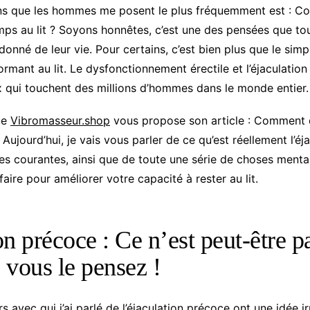
ons que les hommes me posent le plus fréquemment est : C
mps au lit ? Soyons honnêtes, c’est une des pensées que t
nné de leur vie. Pour certains, c’est bien plus que le simpl
ormant au lit. Le dysfonctionnement érectile et l’éjaculatio
 qui touchent des millions d’hommes dans le monde entier.
ue
Vibromasseur.shop
vous propose son article : Comment 
 Aujourd’hui, je vais vous parler de ce qu’est réellement l’éj
es courantes, ainsi que de toute une série de choses menta
ire pour améliorer votre capacité à rester au lit.
on précoce : Ce n’est peut-être p
 vous le pensez !
s avec qui j’ai parlé de l’éjaculation précoce ont une idée ir