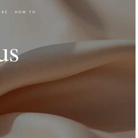
URE
· HOW TO
us