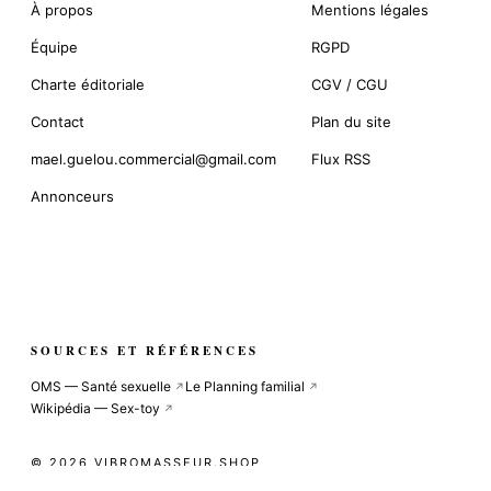
À propos
Mentions légales
Équipe
RGPD
Charte éditoriale
CGV / CGU
Contact
Plan du site
mael.guelou.commercial@gmail.com
Flux RSS
Annonceurs
SOURCES ET RÉFÉRENCES
OMS — Santé sexuelle
Le Planning familial
↗
↗
Wikipédia — Sex-toy
↗
© 2026 VIBROMASSEUR.SHOP
COOKIE-LESS · SITE INDÉPENDANT · CDN GLOBAL