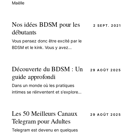
Maëlle
Nos idées BDSM pour les
2 SEPT. 2021
débutants
Vous pensez donc être excité par le
BDSM et le kink. Vous y avez
beaucoup réfléchi et vous avez peut-
être même fait certaines des choses
que les experts…
Découverte du BDSM : Un
29 AOÛT 2025
guide approfondi
Dans un monde où les pratiques
intimes se réinventent et s'explorent
avec toujours plus de curiosité, le
BDSM s’impose comme une
approche riche et…
Les 50 Meilleurs Canaux
29 AOÛT 2025
Telegram pour Adultes
Telegram est devenu en quelques